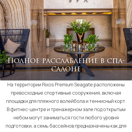
Полное расслабление в спа-
салоне
На территории Rixos Premium Seagate расположены
превосходные спортивные сооружения, включая
площадки для пляжного волейбола и теннисный корт.
В фитнес-центре и тренажерном зале под открытым
небом могут заниматься гости любого уровня
подготовки, а семь бассейнов предназначены как для