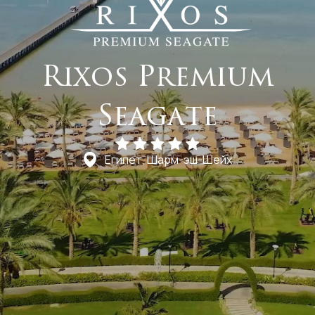
Rixos Premium
Seagate
Египет, Шарм-эш-Шейх