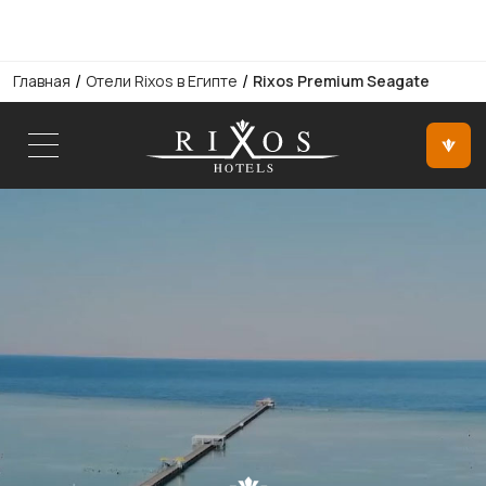
/
/
Главная
Отели Rixos в Египте
Rixos Premium Seagate