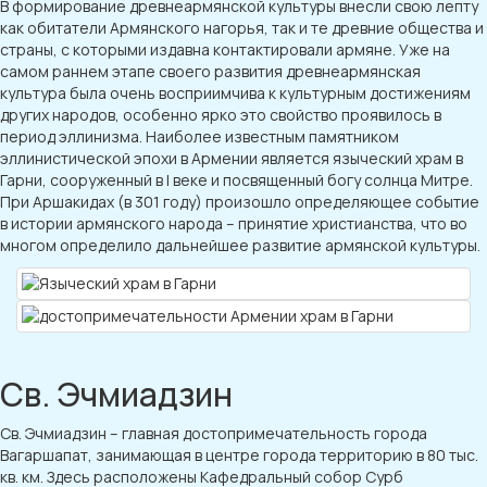
В формирование древнеармянской культуры внесли свою лепту
как обитатели Армянского нагорья, так и те древние общества и
страны, с которыми издавна контактировали армяне. Уже на
самом раннем этапе своего развития древнеармянская
культура была очень восприимчива к культурным достижениям
других народов, особенно ярко это свойство проявилось в
период эллинизма. Наиболее известным памятником
эллинистической эпохи в Армении является языческий храм в
Гарни, сооруженный в I веке и посвященный богу солнца Митре.
При Аршакидах (в 301 году) произошло определяющее событие
в истории армянского народа – принятие христианства, что во
многом определило дальнейшее развитие армянской культуры.
Св. Эчмиадзин
Св. Эчмиадзин – главная достопримечательность города
Вагаршапат, занимающая в центре города территорию в 80 тыс.
кв. км. Здесь расположены Кафедральный собор Сурб