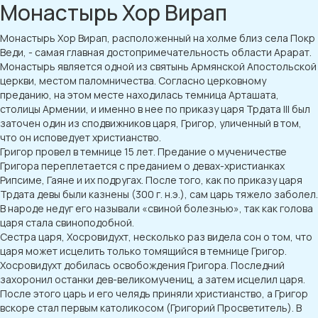
Монастырь Хор Вирап
Монастырь Хор Вирап, расположенный на холме близ села Покр
Веди, - самая главная достопримечательность области Арарат.
Монастырь является одной из святынь Армянской Апостольской
церкви, местом паломничества. Согласно церковному
преданию, на этом месте находилась темница Арташата,
столицы Армении, и именно в нее по приказу царя Трдата III был
заточен один из сподвижников царя, Григор, уличенный в том,
что он исповедует христианство.
Григор провел в темнице 15 лет. Предание о мученичестве
Григора переплетается с преданием о девах-христианках
Рипсиме, Гаяне и их подругах. После того, как по приказу царя
Трдата девы были казнены (300 г. н.э.), сам царь тяжело заболел.
В народе недуг его называли «свиной болезнью», так как голова
царя стала свиноподобной.
Сестра царя, Хосровидухт, несколько раз видела сон о том, что
царя может исцелить только томящийся в темнице Григор.
Хосровидухт добилась освобождения Григора. Последний
захоронил останки дев-великомучениц, а затем исцелил царя.
После этого царь и его челядь приняли христианство, а Григор
вскоре стал первым католикосом (Григорий Просветитель). В