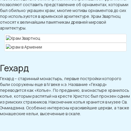
позволяют составить представление об орнаментах, которыми
был обильно украшен храм; многие мотивы орнаментов до сих
пор используются в армянской архитектуре. Храм Звартноц
относят к величайшим памятникам древней мировой
архитектуры.
Гехард
Гехард – старинный монастырь, первые постройки которого
были сооружены еще в IV веке н.э. Название «Гехард»
переводится как «Копье». По преданию, в монастыре хранилось
копье, которым распятый на кресте Христос был пронзен одним
из римских стражников. Наконечник копья хранится в музее Св.
Эчмиадзина. Особенно интересны красивейшие церкви, а также
монашеские кельи, высеченные в скале.