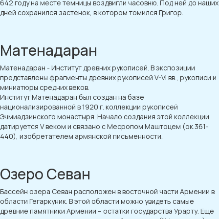
642 году на месте темницы воздвигли часовню. Под ней до наших
дней сохранился застенок, в котором томился Григор.
Матенадаран
Матенадаран - Институт древних рукописей. В экспозиции
представлены фрагменты древних рукописей V-VI вв., рукописи и
миниатюры средних веков.
Институт Матенадаран был создан на базе
национализированной в 1920 г. коллекции рукописей
Эчмиадзинского монастыря. Начало создания этой коллекции
датируется V веком и связано с Месропом Маштоцем (ок.361-
440), изобретателем армянской письменности.
Озеро Севан
Бассейн озера Севан расположен в восточной части Армении в
области Гегаркуник. В этой области можно увидеть самые
древние памятники Армении – остатки государства Урарту. Еще