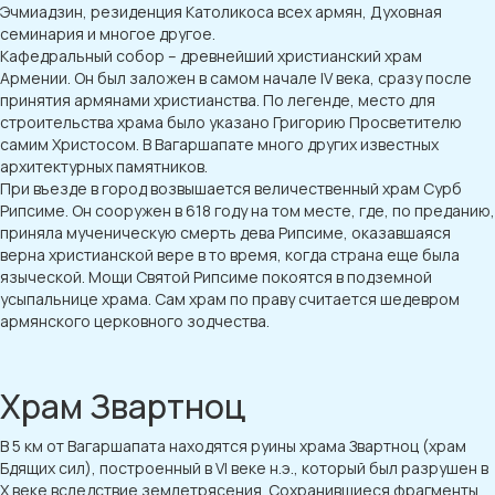
Эчмиадзин, резиденция Католикоса всех армян, Духовная
семинария и многое другое.
Кафедральный собор – древнейший христианский храм
Армении. Он был заложен в самом начале IV века, сразу после
принятия армянами христианства. По легенде, место для
строительства храма было указано Григорию Просветителю
самим Христосом. В Вагаршапате много других известных
архитектурных памятников.
При въезде в город возвышается величественный храм Сурб
Рипсиме. Он сооружен в 618 году на том месте, где, по преданию,
приняла мученическую смерть дева Рипсиме, оказавшаяся
верна христианской вере в то время, когда страна еще была
языческой. Мощи Святой Рипсиме покоятся в подземной
усыпальнице храма. Сам храм по праву считается шедевром
армянского церковного зодчества.
Храм Звартноц
В 5 км от Вагаршапата находятся руины храма Звартноц (храм
Бдящих сил), построенный в VI веке н.э., который был разрушен в
X веке вследствие землетрясения. Сохранившиеся фрагменты