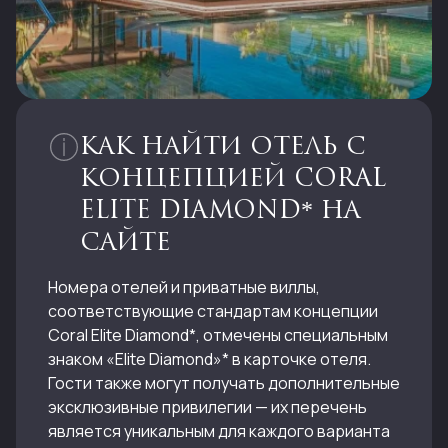
Выбрать тур
YAZZ COLLECTIVE
Выбрать тур
CULLINAN GOLF & RESORT
Выбрать тур
AVANTGARDE REFINED YALIKAVAK
Выбрать тур
ELA EXCELLENCE RESORT BELEK
КАК НАЙТИ ОТЕЛЬ С
КОНЦЕПЦИЕЙ CORAL
ELITE DIAMOND* НА
Выбрать тур
CASA NONNA
Выбрать тур
ANDA BARUT COLLECTION
САЙТЕ
Номера отелей и приватные виллы,
Выбрать тур
NG SIGN BODRUM
Выбрать тур
соответствующие стандартам концепции
BAYOU VILLAS LARA ANTALYA
Coral Elite Diamond*, отмечены специальным
знаком «Elite Diamond»* в карточке отеля.
Выбрать тур
BIJAL
Гости также могут получать дополнительные
Выбрать тур
CLUB MARVY
эксклюзивные привилегии — их перечень
является уникальным для каждого варианта