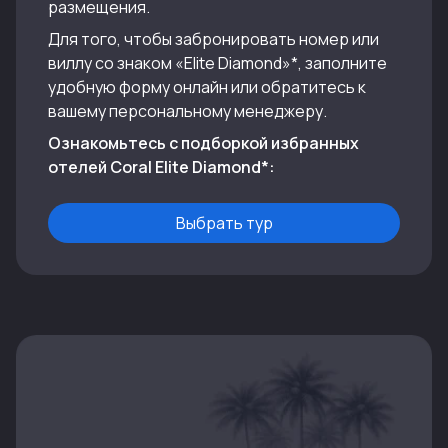
размещения.
Выбрать тур
ETHNO BELEK
Для того, чтобы забронировать номер или
виллу со знаком «Elite Diamond»*, заполните
удобную форму онлайн или обратитесь к
вашему персональному менеджеру.
Ознакомьтесь с подборкой избранных
отелей Coral Elite Diamond*:
Выбрать тур