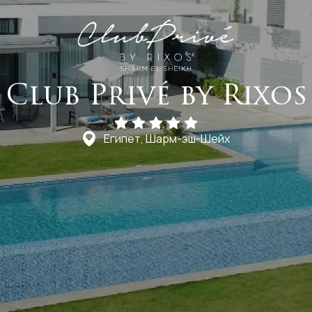
Club Privé by Rixos
Египет, Шарм-эш-Шейх