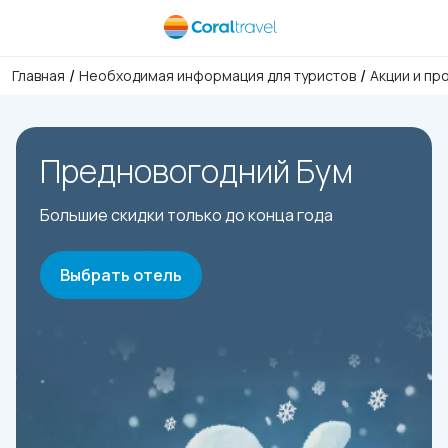
/
/
Главная
Необходимая информация для туристов
Акции и пр
Предновогодний Бум
Большие скидки только до конца года
Выбрать отель