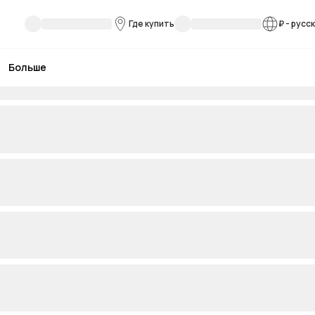
Где купить
₽
-
русс
Больше