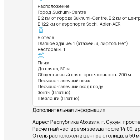
Расположение
Город
:
Sukhumi-Centre
В 2 км от города Sukhumi-Centre. В 2 км от цен
В 122 км от аэропорта Sochi, Adler-AER
В отеле
Главное Здание: 1 (этажей: 3, лифтов: Нет)
Рестораны: 1
Пляж
До пляжа, 50 м
Общественный пляж, протяженность 200 м
Песчано-галечный пляж
Песчано-галечный вход в воду
Зонты (Платно)
Шезлонги (Платно)
Дополнительная информация
Адрес: Республика Абхазия, г. Сухум, просп
Расчетный час: время заезда после 14:00, вр
Отель расположен в центре столицы, в 50 м