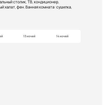
нальный столик, ТВ, кондиционер,
й халат, фен. Ванная комната: сушилка,
ей
13 ночей
14 ночей