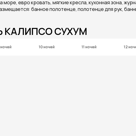
на море, евро кровать, мягкие кресла, кухонная зона, жур
размещается: банное полотенце, полотенце для рук, банны
ЛЬ КАЛИПСО СУХУМ
 ночей
10 ночей
11 ночей
12 ноч