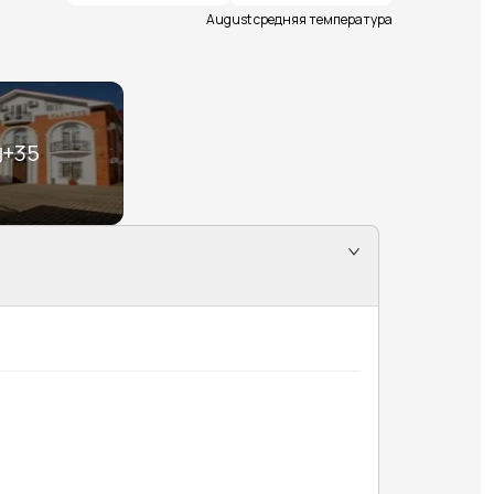
August средняя температура
+
35