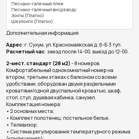
Песчано-галечный пляж
Песчано-галечный вход в воду
Зонты (Платно)
Шезлонги (Платно)
Дополнительная информация
Адрес
: г. Сухум, ул. Красномаякская,д. 6-Б 3 туп.
Расчетный час
: заезд после 14-00, выезд до 12-00.
2-мест. стандарт (28 м2)
- 8 номеров
Комфортабельный однокомнатный номер на
втором, третьем этажах с балконом со всеми
удобствами, оборудован двумя раздельными
кроватями/одной двуспальной кроватью, шкаф,
стол, стул, душевая кабинка, санузел.
Комплектация номера:
• 2 основных места;
• Комплект полотенец; постельное белье;
• Телевизор;
• Система регулирования температурного режима
(кондиционер);