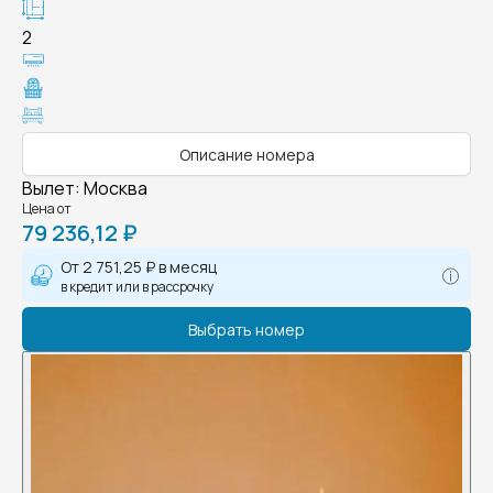
2
Описание номера
Вылет
:
Москва
Цена от
79 236,12 ₽
От
2 751,25 ₽
в месяц
в кредит или в рассрочку
Выбрать номер