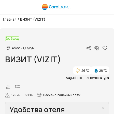
/
Главная
ВИЗИТ (VIZIT)
1/16
Без Звезд
Абхазия, Сухум
ВИЗИТ (VIZIT)
26 °C
28 °C
August средняя температура
125 км
300 м
Песчано-галечный пляж
Удобства отеля