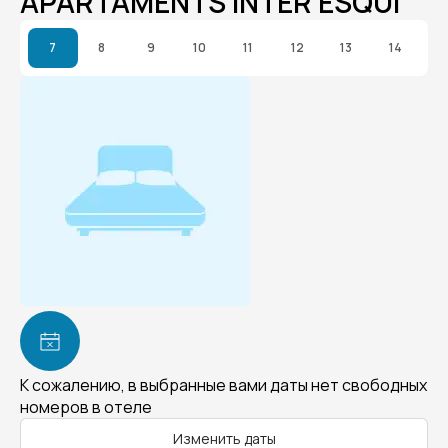
APARTAMENTS INTER ESQUI
7
8
9
10
11
12
13
14
К сожалению, в выбранные вами даты нет свободных
номеров в отеле
Изменить даты