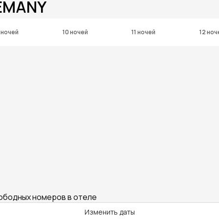
EMANY
 ночей
10 ночей
11 ночей
12 ноч
вободных номеров в отеле
Изменить даты