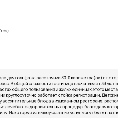
0 см)
ле для гольфа на расстоянии 30. 0 километра(ов) от оте
трасс. В общей сложности гостиница насчитывает 33 уют
 местах общего пользования и жилых единицах этого мес
нии круглосуточно работает стойка регистрации. Детски
су восхитительные блюда в изысканном ресторане, расп
о лечебно-оздоровительных процедур, благодаря котор
илы. Некоторые из вышеуказанных услуг могут быть платн