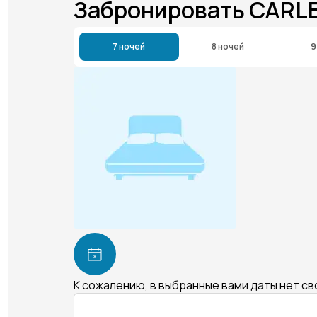
Забронировать CARL
7 ночей
8 ночей
9
К сожалению, в выбранные вами даты нет с