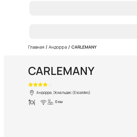
/
/
Главная
Андорра
CARLEMANY
CARLEMANY
Андорра, Эскальдес (Escaldes)
0 км