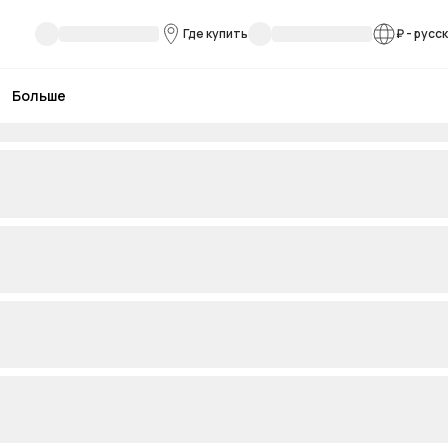
Где купить
₽
-
русс
Больше