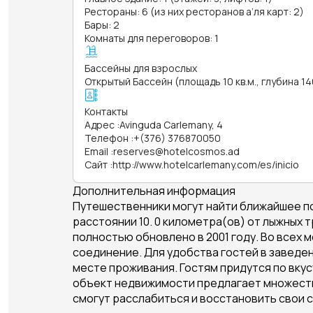
Рестораны: 6 (из них ресторанов а’ля карт: 2)
Бары: 2
Комнаты для переговоров: 1
Бассейны для взрослых
Открытый Бассейн (площадь 10 кв.м., глубина 14
Контакты
Адрес
:
Avinguda Carlemany, 4
Телефон
:
+(376) 376870050
Email
:
reserves@hotelcosmos.ad
Сайт
:
http://www.hotelcarlemany.com/es/inicio
Дополнительная информация
Путешественники могут найти ближайшее по
расстоянии 10. 0 километра(ов) от лыжных 
полностью обновлено в 2001 году. Во всех
соединение. Для удобства гостей в заведе
месте проживания. Гостям придутся по вку
объект недвижимости предлагает множеств
смогут расслабиться и восстановить свои с