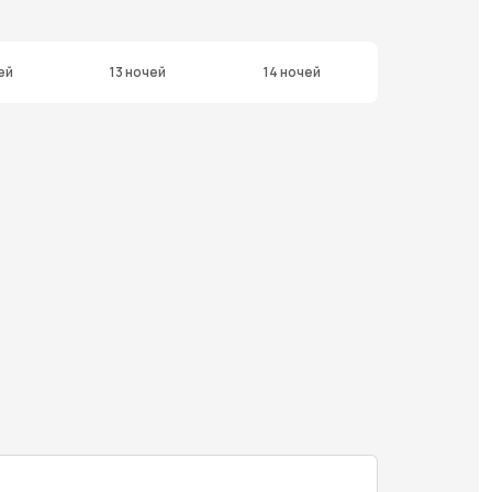
ей
13 ночей
14 ночей