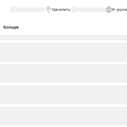
Где купить
₽
-
русс
Больше