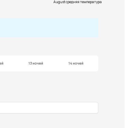
August средняя температура
ей
13 ночей
14 ночей