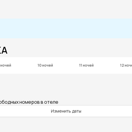
KA
 ночей
10 ночей
11 ночей
12 ноч
вободных номеров в отеле
Изменить даты