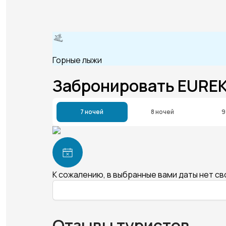
Горные лыжи
Забронировать EURE
7 ночей
8 ночей
9
К сожалению, в выбранные вами даты нет с
Отзывы туристов