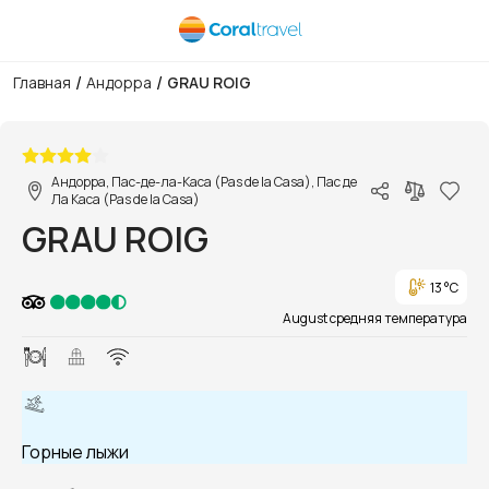
/
/
Главная
Андорра
GRAU ROIG
1/1
Андорра, Пас-де-ла-Каса (Pas de la Casa), Пас де
Ла Каса (Pas de la Casa)
GRAU ROIG
13 °C
August средняя температура
Горные лыжи