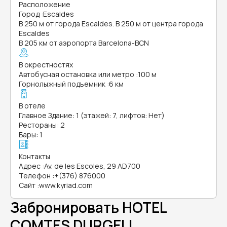
Расположение
Город
:
Escaldes
В 250 м от города Escaldes. В 250 м от центра города
Escaldes
В 205 км от аэропорта Barcelona-BCN
В окрестностях
Автобусная остановка или метро
:
100 м
Горнолыжный подъемник
:
6 км
В отеле
Главное Здание: 1 (этажей: 7, лифтов: Нет)
Рестораны: 2
Бары: 1
Контакты
Адрес
:
Av. de les Escoles, 29 AD700
Телефон
:
+(376) 876000
Сайт
:
www.kyriad.com
Забронировать HOTEL
COMTES DURGELL