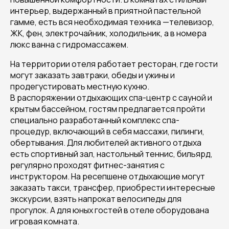
интерьер, выдержанный в приятной пастельной
гамме, есть вся необходимая техника —телевизор,
ЖК, фен, электрочайник, холодильник, а в номера
люкс ванна с гидромассажем.
На территории отеля работает ресторан, где гости
могут заказать завтраки, обеды и ужины и
продегустировать местную кухню.
В распоряжении отдыхающих спа-центр с сауной и
крытым бассейном, гостям предлагается пройти
специально разработанный комплекс спа-
процедур, включающий в себя массажи, пилинги,
обертывания. Для любителей активного отдыха
есть спортивный зал, настольный теннис, бильярд,
регулярно проходят фитнес-занятия с
инструктором. На ресепшене отдыхающие могут
заказать такси, трансфер, приобрести интересные
экскурсии, взять напрокат велосипеды для
прогулок. А для юных гостей в отеле оборудована
игровая комната.