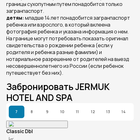
границы сухопутным путем понадобится только
загранпаспорт.
детям:
младше 14 лет понадобится загранпаспорт
ребенка или взрослого, в который вклеена
фотография ребенка и указана информация о нем.
На границе могут потребовать показать оригинал
свидетельства о рождении ребенка (если у
родителя и ребенка разные фамилии) и
нотариальное разрешение от родителей на выезд
несовершеннолетнего из России (если ребенок
путешествует без них).
Забронировать JERMUK
HOTEL AND SPA
7
8
9
10
11
12
13
14
Classic Dbl