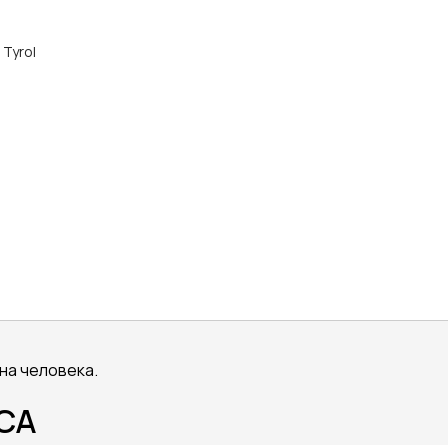
 Tyrol
 на человека.
ACA