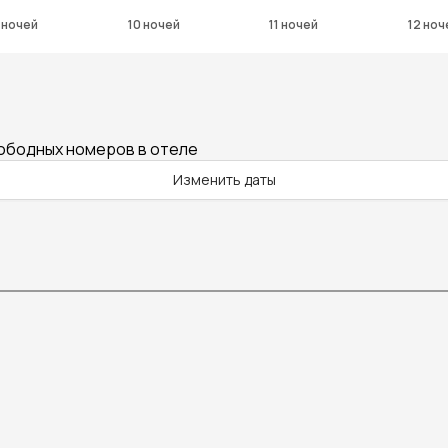
 ночей
10 ночей
11 ночей
12 ноч
вободных номеров в отеле
Изменить даты