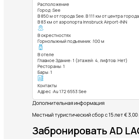
Расположение
Город
:
See
В 850 м от города See. В 111 км от центра города
В 83 км от аэропорта Innsbruck Airport-INN
В окрестностях
Горнолыжный подъемник
:
100 м
В отеле
Главное Здание: 1 (этажей: 4, лифтов: Нет)
Рестораны: 1
Бары: 1
Контакты
Адрес
:
Au 172 6553 See
Дополнительная информация
Местный туристический сбор с 15 лет € 3,00
Забронировать AD L