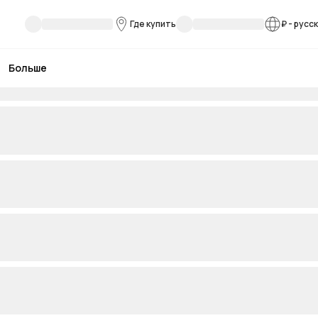
Где купить
₽
-
русс
Больше