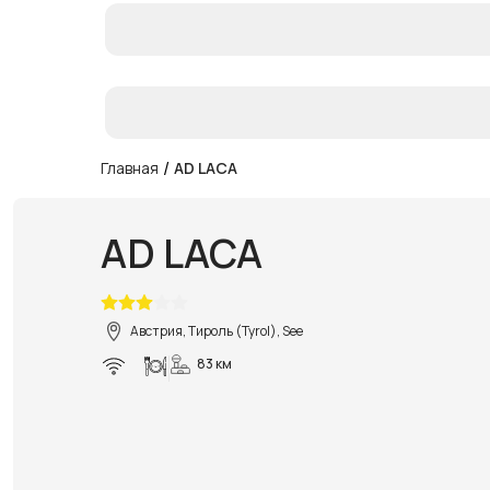
/
Главная
AD LACA
AD LACA
Австрия, Тироль (Tyrol), See
83 км