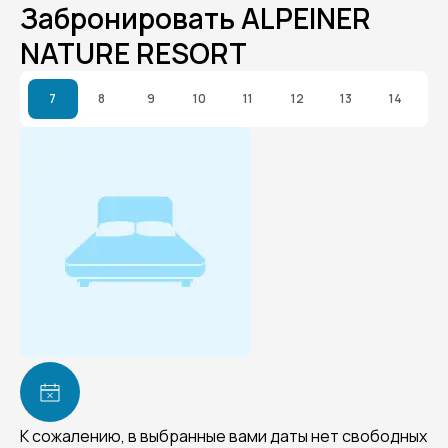
Забронировать ALPEINER
NATURE RESORT
7
8
9
10
11
12
13
14
К сожалению, в выбранные вами даты нет свободных