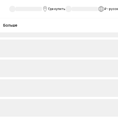
Где купить
₽
-
русс
Больше