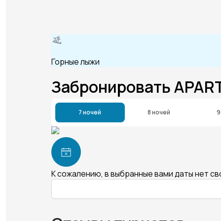
Горные лыжи
Забронировать APART
7 ночей
8 ночей
9
К сожалению, в выбранные вами даты нет с