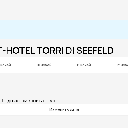
-HOTEL TORRI DI SEEFELD
 ночей
10 ночей
11 ночей
12 ноч
вободных номеров в отеле
Изменить даты