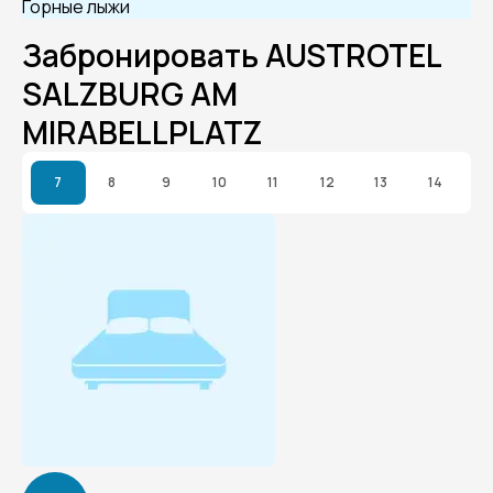
Горные лыжи
Забронировать AUSTROTEL
SALZBURG AM
MIRABELLPLATZ
7
8
9
10
11
12
13
14