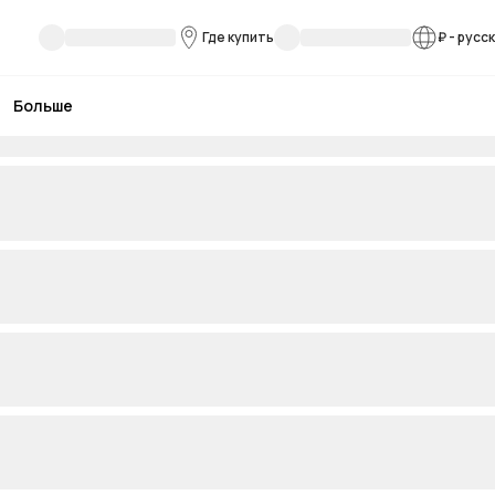
Где купить
₽
-
русс
Больше