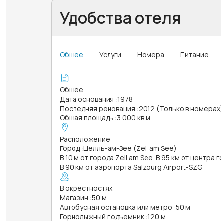
Удобства отеля
Общее
Услуги
Номера
Питание
Общее
Дата основания
:
1978
Последняя реновация
:
2012 (Только в номерах
Общая площадь
:
3 000 кв.м.
Расположение
Город
:
Целль-ам-Зее (Zell am See)
В 10 м от города Zell am See. В 95 км от центра 
В 90 км от аэропорта Salzburg Airport-SZG
В окрестностях
Магазин
:
50 м
Автобусная остановка или метро
:
50 м
Горнолыжный подъемник
:
120 м