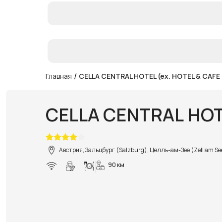
/
Главная
CELLA CENTRAL HOTEL (ex. HOTEL & CAF
CELLA CENTRAL HOT
Австрия, Зальцбург (Salzburg), Целль-ам-Зее (Zell am Se
90 км