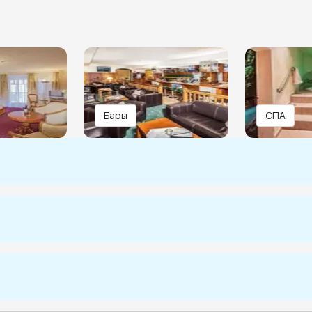
Бары
СПА