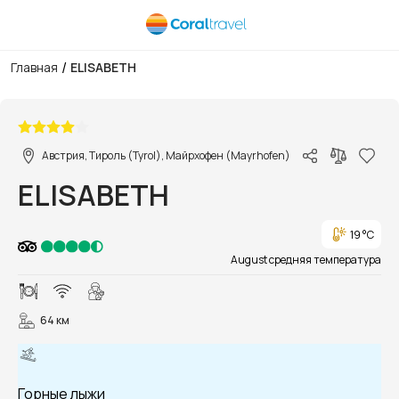
/
Главная
ELISABETH
1/18
Австрия, Тироль (Tyrol), Майрхофен (Mayrhofen)
ELISABETH
19 °C
August средняя температура
64 км
Горные лыжи