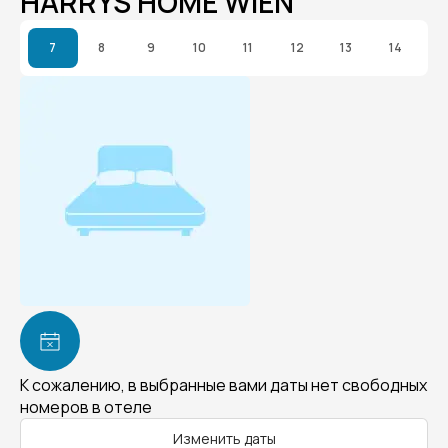
HARRYS HOME WIEN
7
8
9
10
11
12
13
14
К сожалению, в выбранные вами даты нет свободных
номеров в отеле
Изменить даты