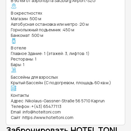
В 90 км от аэропорта Salzburg Airport-SZG
В окрестностях
Магазин
:
500 м
Автобусная остановка или метро
:
20 м
Горнолыжный подъемник
:
450 м
Банкомат
:
500 м
В отеле
Главное Здание: 1 (этажей: 3, лифтов: 1)
Рестораны: 1
Бары: 1
Бассейны для взрослых
Крытый Бассейн (С подогревом, площадь 60 кв.м.)
Контакты
Адрес
:
Nikolaus-Gassner-Straße 56 5710 Kaprun
Телефон
:
+(43) 65477113
Email
:
info@hoteltoni.com
Сайт
:
https://www.hoteltoni.com
Забронировать HOTEL TONI