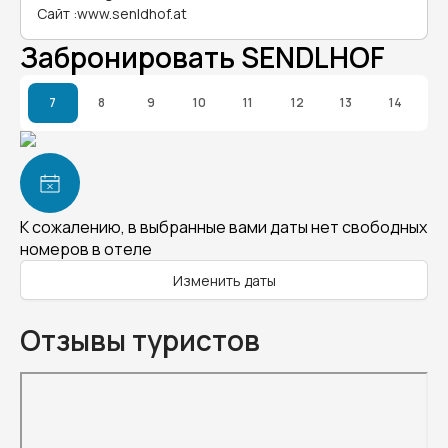
Сайт
:
www.senldhof.at
Забронировать SENDLHOF
7
8
9
10
11
12
13
14
К сожалению, в выбранные вами даты нет свободных
номеров в отеле
Изменить даты
Отзывы туристов