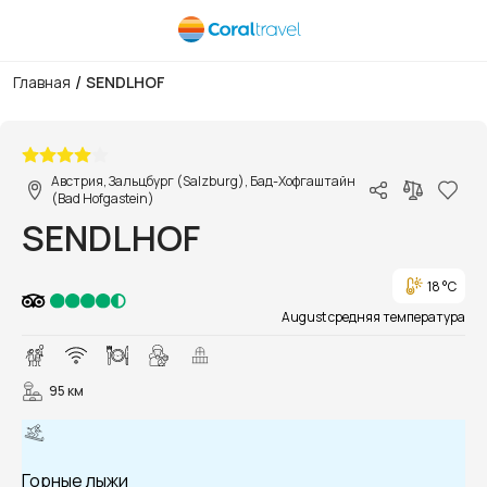
/
Главная
SENDLHOF
1/15
Австрия, Зальцбург (Salzburg), Бад-Хофгаштайн
(Bad Hofgastein)
SENDLHOF
18 °C
August средняя температура
95 км
Горные лыжи