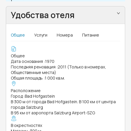
Удобства отеля
Общее
Услуги
Номера
Питание
Общее
Дата основания
:
1970
Последняя реновация
:
2011 (Только в номерах,
Общественные места)
Общая площадь
:
1 000 кв.м.
Расположение
Город
:
Bad Hofgastein
В 300 м от города Bad Hofgastein. В 100 км от центра
города Salzburg
В 95 км от аэропорта Salzburg Airport-SZG
В окрестностях
Магазин
:
300 м