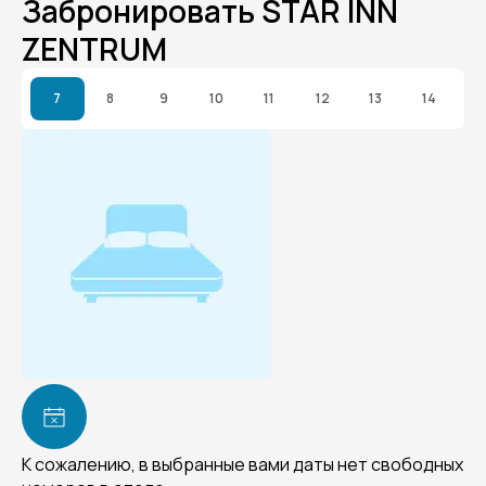
Забронировать STAR INN
ZENTRUM
7
8
9
10
11
12
13
14
К сожалению, в выбранные вами даты нет свободных