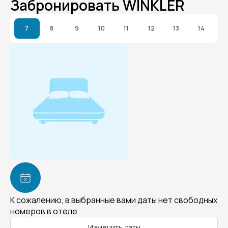
Забронировать WINKLER
7
8
9
10
11
12
13
14
К сожалению, в выбранные вами даты нет свободных
номеров в отеле
Изменить даты