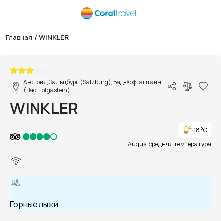
/
Главная
WINKLER
1/1
Австрия, Зальцбург (Salzburg), Бад-Хофгаштайн
(Bad Hofgastein)
WINKLER
18 °C
August средняя температура
Горные лыжи