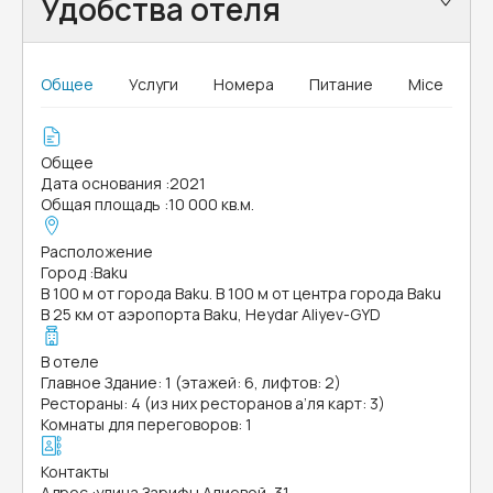
Удобства отеля
Общее
Услуги
Номера
Питание
Mice
Общее
Дата основания
:
2021
Общая площадь
:
10 000 кв.м.
Расположение
Город
:
Baku
В 100 м от города Baku. В 100 м от центра города Baku
В 25 км от аэропорта Baku, Heydar Aliyev-GYD
В отеле
Главное Здание: 1 (этажей: 6, лифтов: 2)
Рестораны: 4 (из них ресторанов а’ля карт: 3)
Комнаты для переговоров: 1
Контакты
Адрес
:
улица Зарифы Алиевой, 31