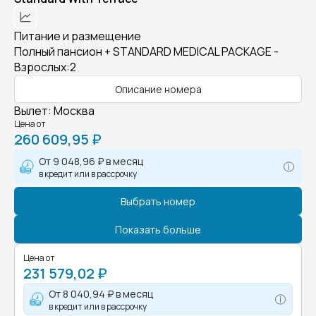
Питание и размещение
Полный пансион + STANDARD MEDICAL PACKAGE -
Взрослых:2
Описание номера
Вылет
:
Москва
Цена от
260 609,95 ₽
От
9 048,96 ₽
в месяц
в кредит или в рассрочку
Выбрать номер
Показать больше
Цена от
231 579,02 ₽
От
8 040,94 ₽
в месяц
в кредит или в рассрочку