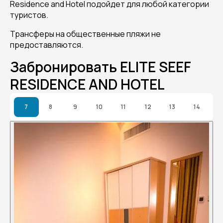
Residence and Hotel подойдет для любой категории
туристов.
Трансферы на общественные пляжи не
предоставляются.
Забронировать ELITE SEEF
RESIDENCE AND HOTEL
7
8
9
10
11
12
13
14