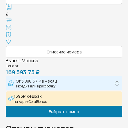
4
Описание номера
Вылет
:
Москва
Цена от
169 593,75 ₽
От
5 888,67 ₽
в месяц
в кредит или в рассрочку
1695₽ Кешбэк
на карту CoralBonus
Выбрать номер