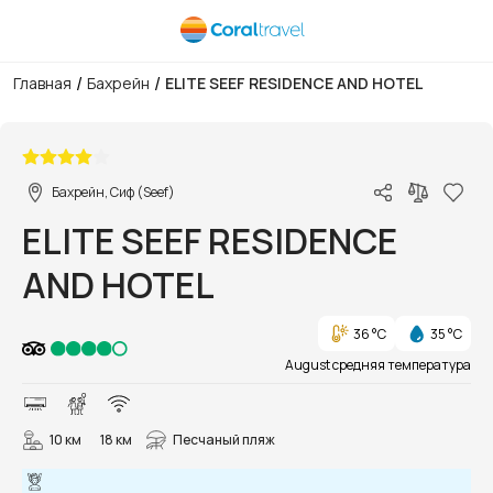
/
/
Главная
Бахрейн
ELITE SEEF RESIDENCE AND HOTEL
1/25
Бахрейн, Сиф (Seef)
ELITE SEEF RESIDENCE
AND HOTEL
36 °C
35 °C
August средняя температура
10 км
18 км
Песчаный пляж