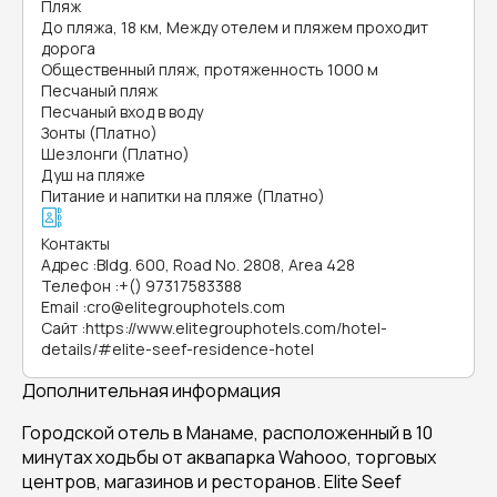
Пляж
До пляжа, 18 км, Между отелем и пляжем проходит
дорога
Общественный пляж, протяженность 1000 м
Песчаный пляж
Песчаный вход в воду
Зонты (Платно)
Шезлонги (Платно)
Душ на пляже
Питание и напитки на пляже (Платно)
Контакты
Адрес
:
Bldg. 600, Road No. 2808, Area 428
Телефон
:
+() 97317583388
Email
:
cro@elitegrouphotels.com
Сайт
:
https://www.elitegrouphotels.com/hotel-
details/#elite-seef-residence-hotel
Дополнительная информация
Городской отель в Манаме, расположенный в 10
минутах ходьбы от аквапарка Wahooo, торговых
центров, магазинов и ресторанов. Elite Seef