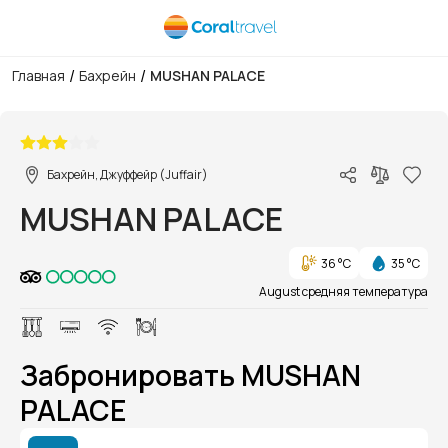
/
/
Главная
Бахрейн
MUSHAN PALACE
1/1
Бахрейн, Джуффейр (Juffair)
MUSHAN PALACE
36 °C
35 °C
August средняя температура
Забронировать MUSHAN
PALACE