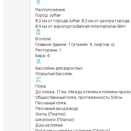
Расположение
Город
:
Juffair
В 2 км от города Juffair. В 2 км от центра города J
В 9 км от аэропорта Bahrain International-BAH
В отеле
Главное Здание: 1 (этажей: 9, лифтов: 4)
Рестораны: 1
Бары: 6
Бассейны для взрослых
Открытый Бассейн
Пляж
До пляжа, 17 км, Между отелем и пляжем прохо
Общественный пляж, протяженность 500 м
Песчаный пляж
Песчаный вход в воду
Зонты (Платно)
Шезлонги (Платно)
Душ на пляже
Питание и напитки на пляже (Платно)