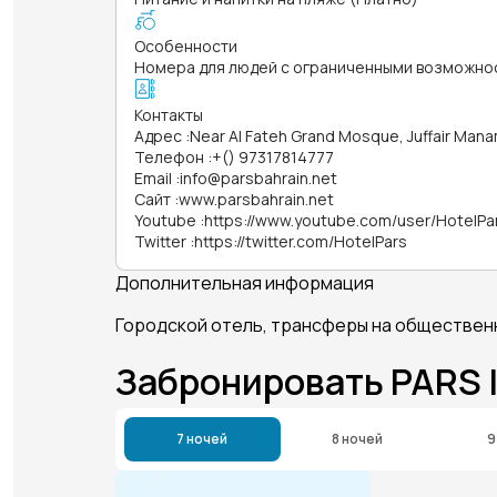
Особенности
Номера для людей с ограниченными возможно
Контакты
Адрес
:
Near Al Fateh Grand Mosque, Juffair Man
Телефон
:
+() 97317814777
Email
:
info@parsbahrain.net
Сайт
:
www.parsbahrain.net
Youtube
:
https://www.youtube.com/user/HotelPa
Twitter
:
https://twitter.com/HotelPars
Дополнительная информация
Городской отель, трансферы на обществен
Забронировать PARS
7 ночей
8 ночей
9