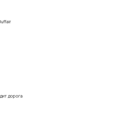
uffair
дит дорога