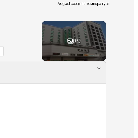
August средняя температура
+
9