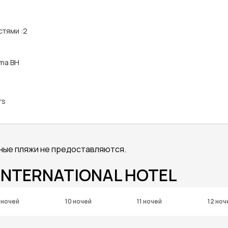
стями
:
2
ama BH
rs
ные пляжи не предоставляются.
 INTERNATIONAL HOTEL
 ночей
10 ночей
11 ночей
12 ноч