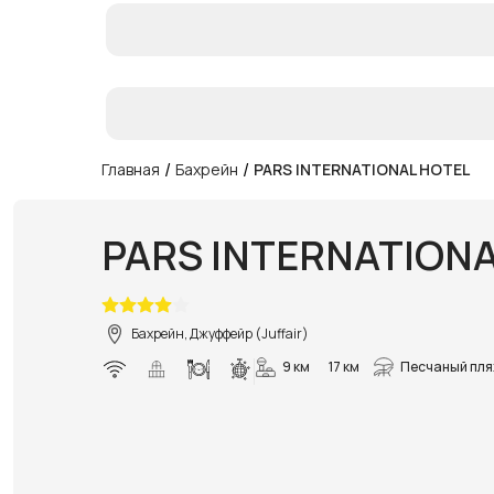
/
/
Главная
Бахрейн
PARS INTERNATIONAL HOTEL
PARS INTERNATION
Бахрейн, Джуффейр (Juffair)
9 км
17 км
Песчаный пл