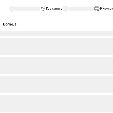
Где купить
₽
-
русс
Больше