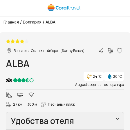
/
/
Главная
Болгария
ALBA
1/52
Болгария, Солнечный берег (Sunny Beach)
ALBA
24 °C
26 °C
August средняя температура
27 км
300 м
Песчаный пляж
Удобства отеля