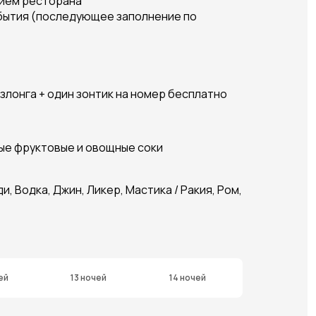
нием ресторана
прибытия (последующее заполнение по
езлонга + один зонтик на номер бесплатно
тые фруктовые и овощные соки
 Водка, Джин, Ликер, Мастика / Ракия, Ром,
ей
13 ночей
14 ночей