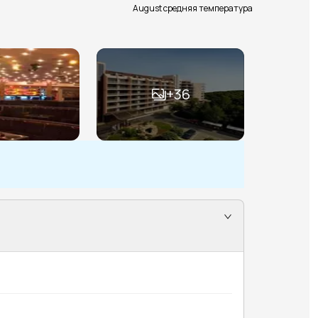
August средняя температура
+
36