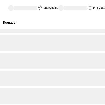
Где купить
₽
-
русс
Больше