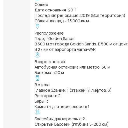
Общее
Дата основания
:
2011
Последняя реновация
:
2019 (Вся территория)
Общая площадь
:
13 000 кв.м.
Расположение
Город
:
Golden Sands
В 500 м от города Golden Sands. В 500 м от цен
В 27 км от аэропорта Varna-VAR
В окрестностях
Автобусная остановка или метро
:
50 м
Банкомат
:
20 м
В отеле
Главное Здание: 1 (этажей: 7, лифтов: 3)
Рестораны: 2
Бары: 3
Комнаты для переговоров: 1
Бассейны для взрослых: 2
Открытый Бассейн (глубина 5-200 см)