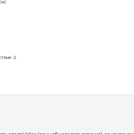
см)
стями
:
2