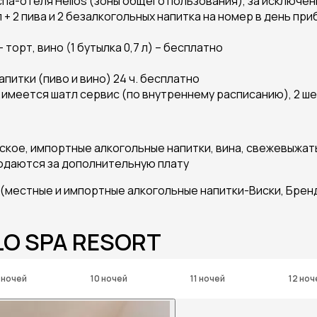
па-отеля Helios (зоны общего пользования), за исключе
л + 2 пива и 2 безалкогольных напитка на номер в день 
торт, вино (1 бутылка 0,7 л) – бесплатно
питки (пиво и вино) 24 ч. бесплатно
м,имеется шатл сервис (по внутреннему расписанию), 2 ш
нское, импортные алкогольные напитки, вина, свежевыжа
подаются за дополнительную плату
местные и импортные алкогольные напитки-Виски, Бренди,
LO SPA RESORT
 ночей
10 ночей
11 ночей
12 ноч