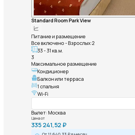
Standard Room Park View
Питание и размещение
Все включено - Взрослых:2
33 - 31 кв.м.
3
Максимальное размещение
Кондиционер
Балкон или терраса
1 спальня
Wi-Fi
Вылет
:
Москва
Цена от
335 241,52 ₽
От
11 640,33 ₽
в месяц