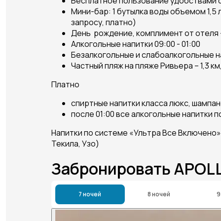
Бесплатное пользование удобствами с
Мини-бар: 1 бутылка воды объемом 1,5 
запросу, платно)
День рождение, комплимент от отеля - 
Алкогольные напитки 09:00 - 01:00
Безалкогольные и слабоалкогольные на
Частный пляж на пляже Ривьера – 1,3 к
Платно
спиртные напитки класса люкс, шампа
после 01:00 все алкогольные напитки 
Напитки по системе «Ультра Все Включено»(
Текила, Узо)
Забронировать APOL
7 ночей
8 ночей
9