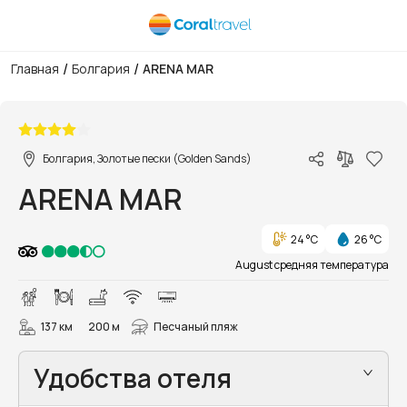
/
/
Главная
Болгария
ARENA MAR
1/27
Болгария, Золотые пески (Golden Sands)
ARENA MAR
24 °C
26 °C
August средняя температура
137 км
200 м
Песчаный пляж
Удобства отеля