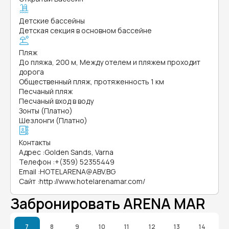
Детские бассейны
Детская секция в основном бассейне
Пляж
До пляжа, 200 м, Между отелем и пляжем проходит
дорога
Общественный пляж, протяженность 1 км
Песчаный пляж
Песчаный вход в воду
Зонты (Платно)
Шезлонги (Платно)
Контакты
Адрес
:
Golden Sands, Varna
Телефон
:
+(359) 52355449
Email
:
HOTELARENA@ABV.BG
Сайт
:
http://www.hotelarenamar.com/
Забронировать ARENA MAR
7
8
9
10
11
12
13
14