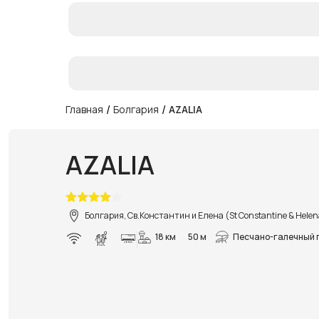
/
/
Главная
Болгария
AZALIA
AZALIA
Болгария, Св.Константин и Елена (St Constantine & Hele
18 км
50 м
Песчано-галечный 