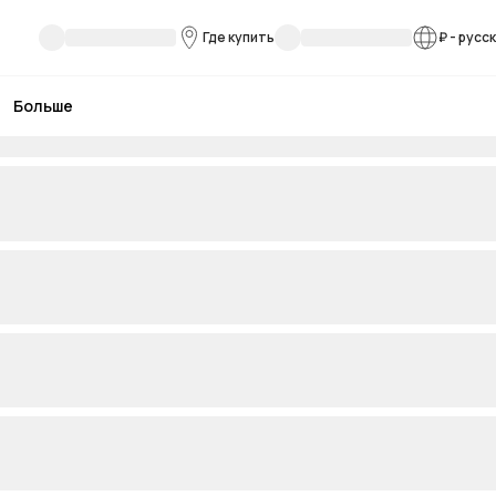
Где купить
₽
-
русс
Больше