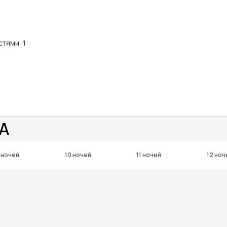
стями
:
1
IA
 ночей
10 ночей
11 ночей
12 ноч