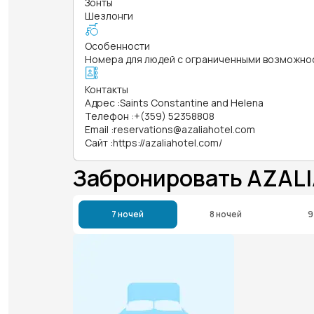
Зонты
Шезлонги
Особенности
Номера для людей с ограниченными возможно
Контакты
Адрес
:
Saints Constantine and Helena
Телефон
:
+(359) 52358808
Email
:
reservations@azaliahotel.com
Сайт
:
https://azaliahotel.com/
Забронировать AZAL
7 ночей
8 ночей
9