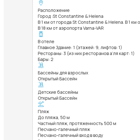
Расположение
Город
:
St Constantine & Helena
В 1 км от города St Constantine & Helena. В 1 км
В 18 км от аэропорта Varna-VAR
В отеле
Главное Здание: 1 (этажей: 9, лифтов: 1)
Рестораны: 3 (из них ресторанов а’ля карт: 1)
Бары: 2
Бассейны для взрослых
Открытый Бассейн
Детские бассейны
Открытый Бассейн
Пляж
До пляжа, 50 м
Частный пляж, протяженность 500 м
Песчано-галечный пляж
Песчано-галечный вход в воду