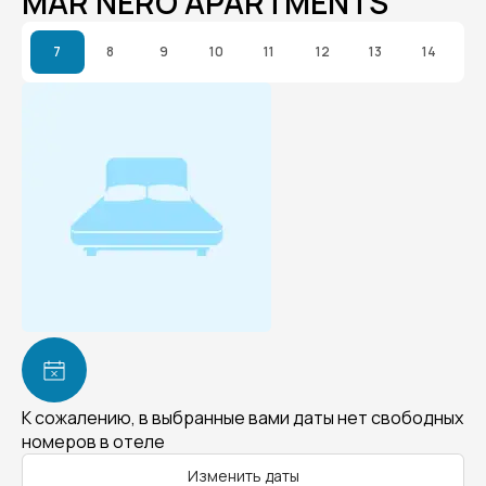
MAR NERO APARTMENTS
7
8
9
10
11
12
13
14
К сожалению, в выбранные вами даты нет свободных
номеров в отеле
Изменить даты