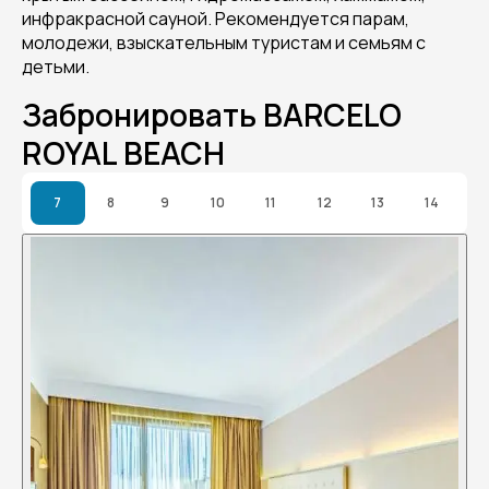
инфракрасной сауной. Рекомендуется парам,
молодежи, взыскательным туристам и семьям с
детьми.
Забронировать BARCELO
ROYAL BEACH
7
8
9
10
11
12
13
14