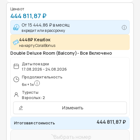
Цена от
444 811,87 ₽
От
15 444,86 ₽
в месяц
в кредит или в рассрочку
4448₽ Кешбэк
на карту CoralBonus
Double Deluxe Room (Balcony)- Все Включено
Даты поездки
17.08.2026 - 24.08.2026
Продолжительность
6
н
+
1
н
Туристы
Взрослых: 2
Изменить
444 811,87 ₽
Итоговая стоимость
Выбрать номер