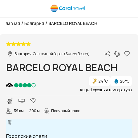
/
/
Главная
Болгария
BARCELO ROYAL BEACH
1/63
Болгария, Солнечный берег (Sunny Beach)
BARCELO ROYAL BEACH
24 °C
26 °C
August средняя температура
39 км
200 м
Песчаный пляж
Городские отели