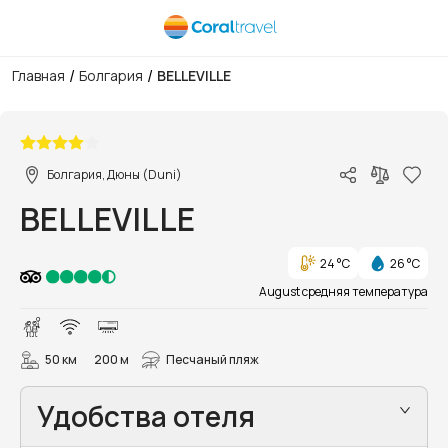
/
/
Главная
Болгария
BELLEVILLE
1/38
Болгария, Дюны (Duni)
BELLEVILLE
24 °C
26 °C
August средняя температура
50 км
200 м
Песчаный пляж
Удобства отеля