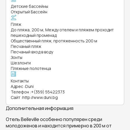
Детские бассейны
Открытый Бассейн
Пляж
До пляжа, 200 м, Между отелем и пляжем проходит
пешеходный променад
Общественный пляж, протяженность 200 м
Песчаный пляж
Песчаный вход в воду
Зонты
Шезлонги
Пляжные полотенца
Контакты
Адрес
:
Duni
Телефон
:
+(359) 55422373
Сайт
:
http://www.duni.bg
Дополнительная информация
Отель Belleville особенно популярен среди
молодоженов и находится примерно в 200 м от