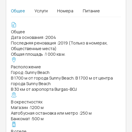
Общее
Услуги
Номера
Питание
Общее
Дата основания
:
2004
Последняя реновация
:
2019 (Только в номерах,
Общественные места)
Общая площадь
:
1 000 кв.м.
Расположение
Город
:
Sunny Beach
В 1700 м от города Sunny Beach. В 1700 м от центра
города Sunny Beach
В 30 км от аэропорта Burgas-BOJ
В окрестностях
Магазин
:
1200 м
Автобусная остановка или метро
:
250 м
Банкомат
:
500 м
В отеле