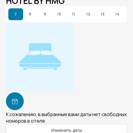
HOTEL BY HMG
7
8
9
10
11
12
13
14
К сожалению, в выбранные вами даты нет свободных
номеров в отеле
Изменить даты