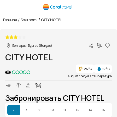
/
/
Главная
Болгария
CITY HOTEL
1/1
Болгария, Бургас (Burgas)
CITY HOTEL
24 °C
27 °C
August средняя температура
Забронировать CITY HOTEL
7
8
9
10
11
12
13
14