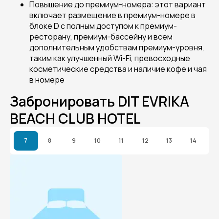
Повышение до премиум-номера: этот вариант
включает размещение в премиум-номере в
блоке D с полным доступом к премиум-
ресторану, премиум-бассейну и всем
дополнительным удобствам премиум-уровня,
таким как улучшенный Wi-Fi, превосходные
косметические средства и наличие кофе и чая
в номере
Забронировать DIT EVRIKA
BEACH CLUB HOTEL
7
8
9
10
11
12
13
14