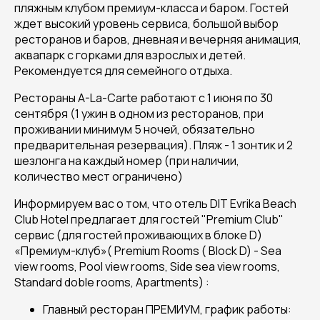
пляжным клубом премиум-класса и баром. Гостей
ждет высокий уровень сервиса, большой выбор
ресторанов и баров, дневная и вечерняя анимация,
аквапарк с горками для взрослых и детей.
Рекомендуется для семейного отдыха.
Рестораны A-La-Carte работают с 1 июня по 30
сентября (1 ужин в одном из ресторанов, при
проживании минимум 5 ночей, обязательно
предварительная резервация). Пляж - 1 зонтик и 2
шезлонга на каждый номер (при наличии,
количество мест ограничено)
Информируем вас о том, что отель DIT Evrika Beach
Club Hotel предлагает для гостей "Premium Club"
сервис (для гостей проживающих в блоке D)
«Премиум-клуб»( Premium Rooms ( Block D) - Sea
view rooms, Pool view rooms, Side sea view rooms,
Standard doble rooms, Apartments) :
Главный ресторан ПРЕМИУМ, график работы: