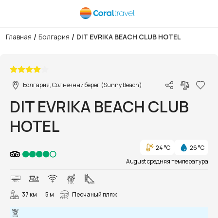
/
/
Главная
Болгария
DIT EVRIKA BEACH CLUB HOTEL
1/105
Болгария, Солнечный берег (Sunny Beach)
DIT EVRIKA BEACH CLUB
HOTEL
24 °C
26 °C
August средняя температура
37 км
5 м
Песчаный пляж