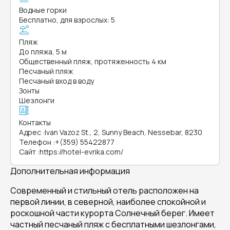
Водные горки
Бесплатно, для взрослых: 5
Пляж
До пляжа, 5 м
Общественный пляж, протяженность 4 км
Песчаный пляж
Песчаный вход в воду
Зонты
Шезлонги
Контакты
Адрес
:
Ivan Vazoz St., 2, Sunny Beach, Nessebar, 8230
Телефон
:
+(359) 55422877
Сайт
:
https://hotel-evrika.com/
Дополнительная информация
Современный и стильный отель расположен на
первой линии, в северной, наиболее спокойной и
роскошной части курорта Солнечный берег. Имеет
частный песчаный пляж с бесплатными шезлонгами,