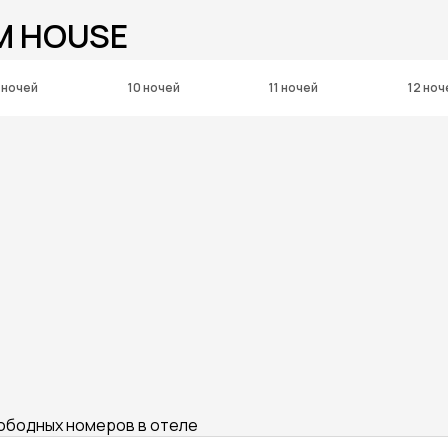
M HOUSE
 ночей
10 ночей
11 ночей
12 ноч
вободных номеров в отеле