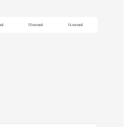
ей
13 ночей
14 ночей