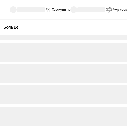
Где купить
₽
-
русс
Больше