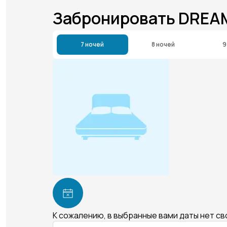
Забронировать DREA
7 ночей
8 ночей
9
К сожалению, в выбранные вами даты нет с