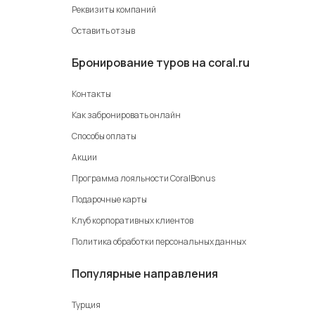
Реквизиты компаний
Оставить отзыв
Бронирование туров на coral.ru
Контакты
Как забронировать онлайн
Способы оплаты
Акции
Программа лояльности CoralBonus
Подарочные карты
Клуб корпоративных клиентов
Политика обработки персональных данных
Популярные направления
Турция