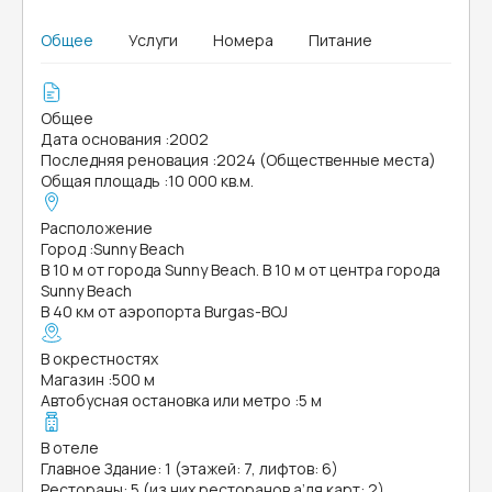
Общее
Услуги
Номера
Питание
Общее
Дата основания
:
2002
Последняя реновация
:
2024 (Общественные места)
Общая площадь
:
10 000 кв.м.
Расположение
Город
:
Sunny Beach
В 10 м от города Sunny Beach. В 10 м от центра города
Sunny Beach
В 40 км от аэропорта Burgas-BOJ
В окрестностях
Магазин
:
500 м
Автобусная остановка или метро
:
5 м
В отеле
Главное Здание: 1 (этажей: 7, лифтов: 6)
Рестораны: 5 (из них ресторанов а’ля карт: 2)