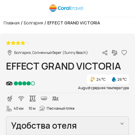
/
/
Главная
Болгария
EFFECT GRAND VICTORIA
1/23
Болгария, Солнечный берег (Sunny Beach)
EFFECT GRAND VICTORIA
24 °C
26 °C
August средняя температура
40 км
10 м
Песчаный пляж
Удобства отеля