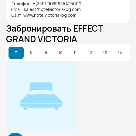
Телефон
:
+(359) 0035955425600
Email
:
sales@hotelvictoria-bg.com
Сайт
:
www.hotelvictoria-bg.com
Забронировать EFFECT
GRAND VICTORIA
7
8
9
10
11
12
13
14