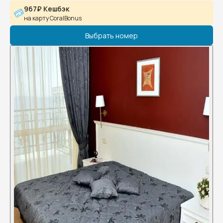
967₽ Кешбэк
на карту CoralBonus
Выбрать номер