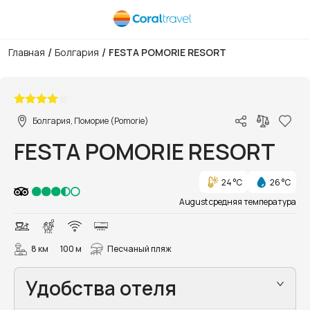
/
/
Главная
Болгария
FESTA POMORIE RESORT
1/27
Болгария, Поморие (Pomorie)
FESTA POMORIE RESORT
24 °C
26 °C
August средняя температура
8 км
100 м
Песчаный пляж
Удобства отеля