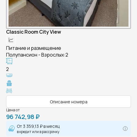
Classic Room City View
Питание и размещение
Полупансион - Взрослых:2
2
Описание номера
Цена от
96 742,98 ₽
От
3 359,13 ₽
в месяц
в кредит или в рассрочку