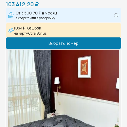
103 412,20 ₽
От
3 590,70 ₽
в месяц
в кредит или в рассрочку
1034₽ Кешбэк
на карту CoralBonus
Выбрать номер