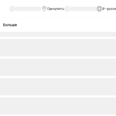
Где купить
₽
-
русс
Больше