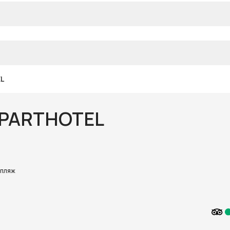
L
APARTHOTEL
 пляж