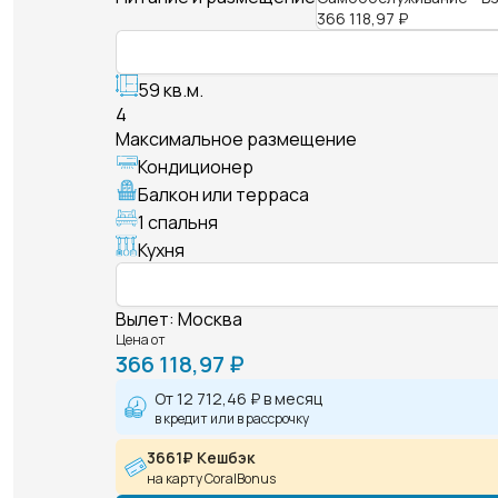
366 118,97 ₽
59 кв.м.
4
Максимальное размещение
Кондиционер
Балкон или терраса
1 спальня
Кухня
Вылет
:
Москва
Цена от
366 118,97 ₽
От
12 712,46 ₽
в месяц
в кредит или в рассрочку
3661₽ Кешбэк
на карту CoralBonus