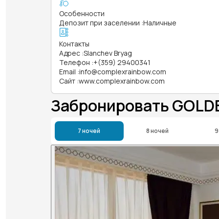
Особенности
Депозит при заселении
:
Наличные
Контакты
Адрес
:
Slanchev Bryag
Телефон
:
+(359) 29400341
Email
:
info@complexrainbow.com
Сайт
:
www.complexrainbow.com
Забронировать GOLD
7 ночей
8 ночей
9