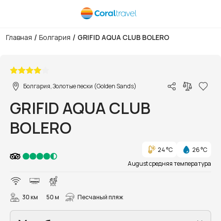
/
/
Главная
Болгария
GRIFID AQUA CLUB BOLERO
1/85
Болгария, Золотые пески (Golden Sands)
GRIFID AQUA CLUB
BOLERO
24 °C
26 °C
August средняя температура
30 км
50 м
Песчаный пляж