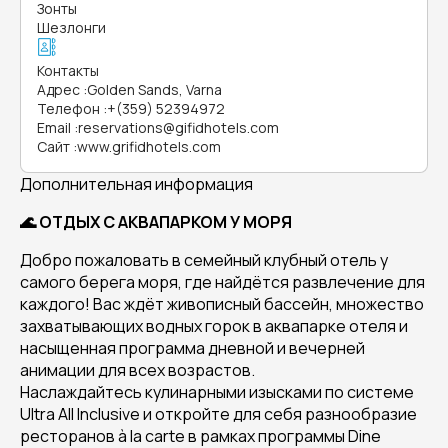
Зонты
Шезлонги
Контакты
Адрес
:
Golden Sands, Varna
Телефон
:
+(359) 52394972
Email
:
reservations@gifidhotels.com
Сайт
:
www.grifidhotels.com
Дополнительная информация
🌊 ОТДЫХ С АКВАПАРКОМ У МОРЯ
Добро пожаловать в семейный клубный отель у
самого берега моря, где найдётся развлечение для
каждого! Вас ждёт живописный бассейн, множество
захватывающих водных горок в аквапарке отеля и
насыщенная программа дневной и вечерней
анимации для всех возрастов.
Наслаждайтесь кулинарными изысками по системе
Ultra All Inclusive и откройте для себя разнообразие
ресторанов à la carte в рамках программы Dine