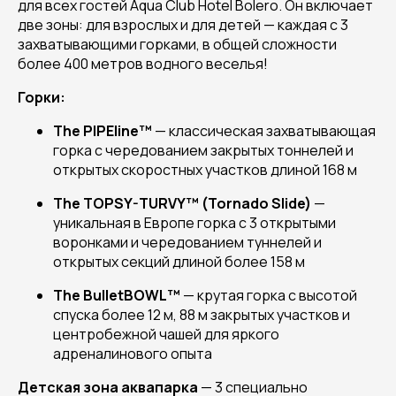
для всех гостей Aqua Club Hotel Bolero. Он включает
две зоны: для взрослых и для детей — каждая с 3
захватывающими горками, в общей сложности
более 400 метров водного веселья!
Горки:
The PIPEline™
— классическая захватывающая
горка с чередованием закрытых тоннелей и
открытых скоростных участков длиной 168 м
The TOPSY-TURVY™ (Tornado Slide)
—
уникальная в Европе горка с 3 открытыми
воронками и чередованием туннелей и
открытых секций длиной более 158 м
The BulletBOWL™
— крутая горка с высотой
спуска более 12 м, 88 м закрытых участков и
центробежной чашей для яркого
адреналинового опыта
Детская зона аквапарка
— 3 специально