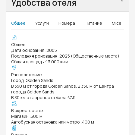
Удобства отеля
Общее
Услуги
Номера
Питание
Mice
Общее
Дата основания
:
2005
Последняя реновация
:
2025 (Общественные места)
Общая площадь
:
13 000 кв.м.
Расположение
Город
:
Golden Sands
В 350 м от города Golden Sands. В 350 м от центра
города Golden Sands
В 30 км от аэропорта Varna-VAR
В окрестностях
Магазин
:
500 м
Автобусная остановка или метро
:
400 м
В отеле