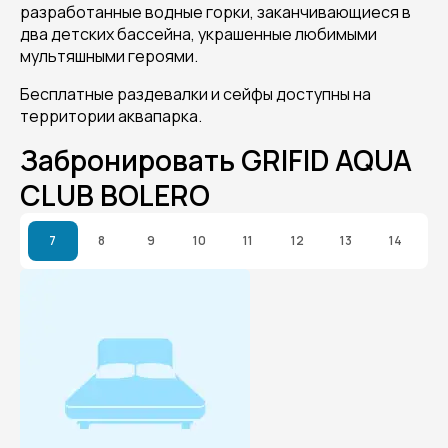
разработанные водные горки, заканчивающиеся в
два детских бассейна, украшенные любимыми
мультяшными героями.
Бесплатные раздевалки и сейфы доступны на
территории аквапарка.
Забронировать GRIFID AQUA
CLUB BOLERO
7
8
9
10
11
12
13
14