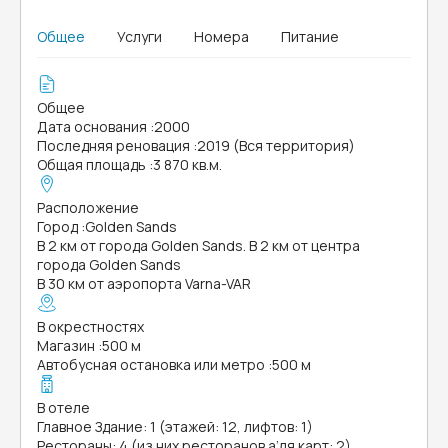
Общее
Услуги
Номера
Питание
Общее
Дата основания
:
2000
Последняя реновация
:
2019 (Вся территория)
Общая площадь
:
3 870 кв.м.
Расположение
Город
:
Golden Sands
В 2 км от города Golden Sands. В 2 км от центра
города Golden Sands
В 30 км от аэропорта Varna-VAR
В окрестностях
Магазин
:
500 м
Автобусная остановка или метро
:
500 м
В отеле
Главное Здание: 1 (этажей: 12, лифтов: 1)
Рестораны: 4 (из них ресторанов а’ля карт: 2)