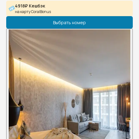
4918₽ Кешбэк
на карту CoralBonus
Выбрать номер