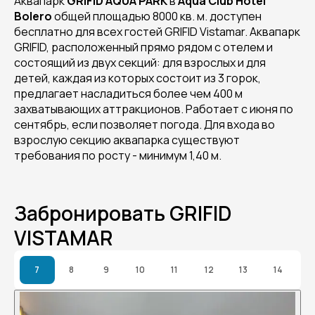
Аквапарк
GRIFID AQUA PARK
в
Aqua Club Hotel
Bolero
общей площадью 8000 кв. м. доступен
бесплатно для всех гостей GRIFID Vistamar. Аквапарк
GRIFID, расположенный прямо рядом с отелем и
состоящий из двух секций: для взрослых и для
детей, каждая из которых состоит из 3 горок,
предлагает насладиться более чем 400 м
захватывающих аттракционов. Работает с июня по
сентябрь, если позволяет погода. Для входа во
взрослую секцию аквапарка существуют
требования по росту - минимум 1,40 м.
Забронировать GRIFID
VISTAMAR
7
8
9
10
11
12
13
14