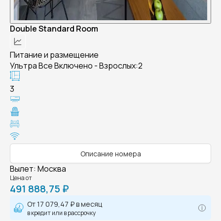
Double Standard Room
Питание и размещение
Ультра Все Включено - Взрослых:2
3
Описание номера
Вылет
:
Москва
Цена от
491 888,75 ₽
От
17 079,47 ₽
в месяц
в кредит или в рассрочку