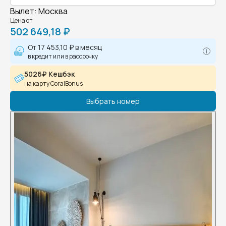
Вылет
:
Москва
Цена от
502 649,18 ₽
От
17 453,10 ₽
в месяц
в кредит или в рассрочку
5026₽ Кешбэк
на карту CoralBonus
Выбрать номер