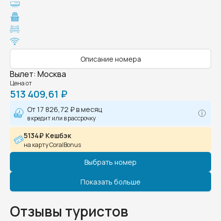
Описание номера
Вылет
:
Москва
Цена от
513 409,61 ₽
От
17 826,72 ₽
в месяц
в кредит или в рассрочку
5134₽ Кешбэк
на карту CoralBonus
Выбрать номер
Показать больше
Отзывы туристов