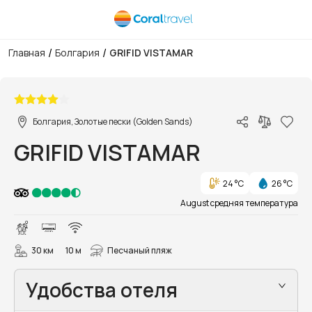
/
/
Главная
Болгария
GRIFID VISTAMAR
1/82
Болгария, Золотые пески (Golden Sands)
GRIFID VISTAMAR
24 °C
26 °C
August средняя температура
30 км
10 м
Песчаный пляж
Удобства отеля