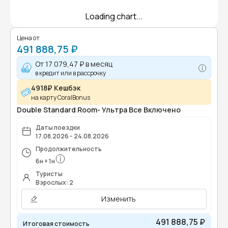
Loading chart...
Цена от
491 888,75 ₽
От
17 079,47 ₽
в месяц
в кредит или в рассрочку
4918₽ Кешбэк
на карту CoralBonus
Double Standard Room- Ультра Все Включено
Даты поездки
17.08.2026 - 24.08.2026
Продолжительность
6
н
+
1
н
Туристы
Взрослых: 2
Изменить
491 888,75 ₽
Итоговая стоимость