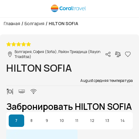
/
/
Главная
Болгария
HILTON SOFIA
1/1
Болгария, София (Sofia), Район Триадица (Rayon
Triaditsa)
HILTON SOFIA
August средняя температура
Забронировать HILTON SOFIA
7
8
9
10
11
12
13
14