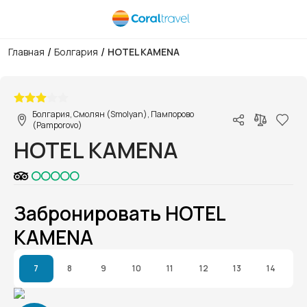
/
/
Главная
Болгария
HOTEL KAMENA
1/1
Болгария, Смолян (Smolyan), Пампорово
(Pamporovo)
HOTEL KAMENA
Забронировать HOTEL
KAMENA
7
8
9
10
11
12
13
14