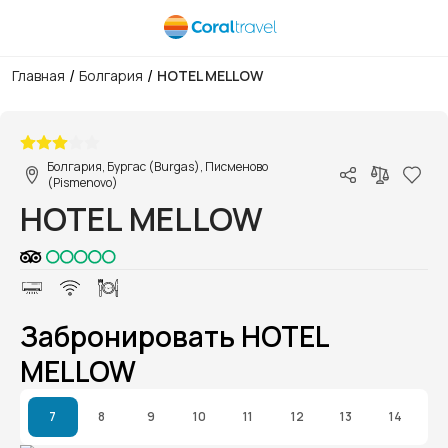
/
/
Главная
Болгария
HOTEL MELLOW
1/1
Болгария, Бургас (Burgas), Писменово
(Pismenovo)
HOTEL MELLOW
Забронировать HOTEL
MELLOW
7
8
9
10
11
12
13
14