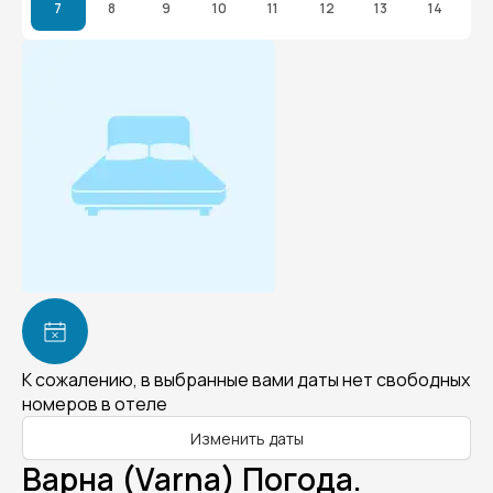
7
8
9
10
11
12
13
14
К сожалению, в выбранные вами даты нет свободных
номеров в отеле
Изменить даты
Варна (Varna) Погода.